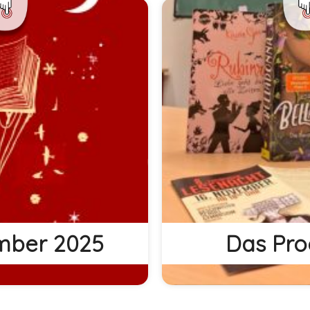
senacht
25, ab 18:00 Uhr
Hier können Sie das
holl-Gymnasium,
Lesenacht 2025 herun
eschwister-Scholl-
iberg
mber 2025
Das Pr