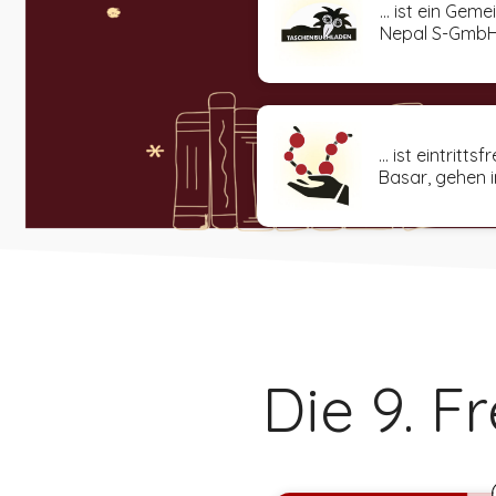
... ist ein Ge
Nepal S-GmbH
... ist eintri
Basar, gehen i
Die 9. F