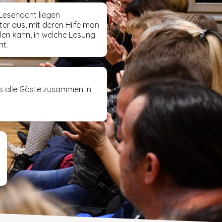
 Lesenacht liegen
ter aus, mit deren Hilfe man
en kann, in welche Lesung
t.
ds alle Gäste zusammen in