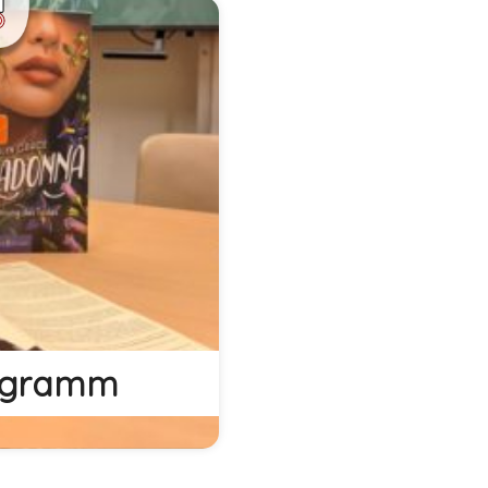
 Programm der
terladen.
ogramm