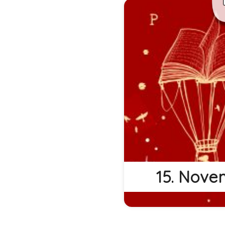
Die 9. Freiberger Le
15. November 20
Geschwister-Sc
Haus Albertinum, G
Straße 1, 09599 Fre
15. Nove