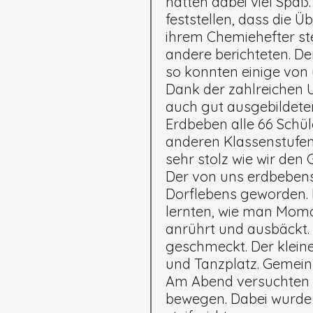
hatten dabei viel Spaß
feststellen, dass die Ü
ihrem Chemiehefter ste
andere berichteten. De
so konnten einige von
Dank der zahlreichen U
auch gut ausgebildete
Erdbeben alle 66 Schül
anderen Klassenstufen 
sehr stolz wie wir de
Der von uns erdbebens
Dorflebens geworden. 
lernten, wie man Momo
anrührt und ausbäckt.
geschmeckt. Der klein
und Tanzplatz. Gemeins
Am Abend versuchten w
bewegen. Dabei wurde v