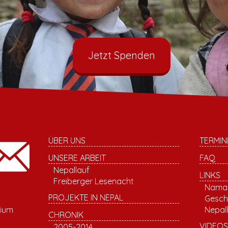
Jetzt Spenden
ÜBER UNS
TERMIN
UNSERE ARBEIT
FAQ
Nepallauf
LINKS
Freiberger Lesenacht
Namas
PROJEKTE IN NEPAL
Gesch
sium
Nepall
CHRONIK
VIDEOS
2005-2014