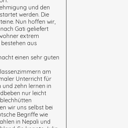
rf.
enehmigung und den
tartet werden. Die
eine. Nun hoffen wir,
nach Gati geliefert
bewohner extrem
r“ bestehen aus
macht einen sehr guten
f Klassenzimmern am
maler Unterricht für
n und zehn lernen in
dbeben nur leicht
lblechhütten
 wir uns selbst bei
tsche Begriffe wie
ahlen in Nepali und