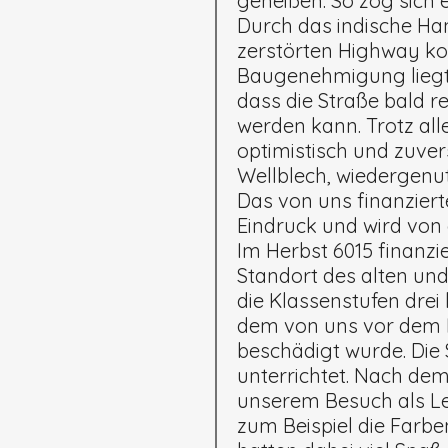
geheißen. So zog sich 
Durch das indische H
zerstörten Highway ko
Baugenehmigung liegt v
dass die Straße bald r
werden kann. Trotz al
optimistisch und zuvers
Wellblech, wiedergenut
Das von uns finanzier
Eindruck und wird von 
Im Herbst 6015 finanz
Standort des alten und
die Klassenstufen drei 
dem von uns vor dem E
beschädigt wurde. Die 
unterrichtet. Nach de
unserem Besuch als Le
zum Beispiel die Farbe