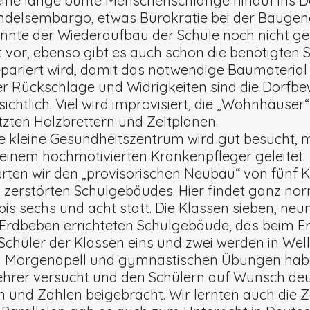
eine lange bunte Menschenschlange hinauf ins Do
andelsembargo, etwas Bürokratie bei der Baug
nnte der Wiederaufbau der Schule noch nicht ges
or, ebenso gibt es auch schon die benötigten St
epariert wird, damit das notwendige Baumaterial 
ler Rückschläge und Widrigkeiten sind die Dorf
ichtlich. Viel wird improvisiert, die „Wohnhäuse
zten Holzbrettern und Zeltplanen.
te kleine Gesundheitszentrum wird gut besucht, 
einem hochmotivierten Krankenpfleger geleitet.
ierten wir den „provisorischen Neubau“ von fün
 zerstörten Schulgebäudes. Hier findet ganz nor
bis sechs und acht statt. Die Klassen sieben, neu
rdbeben errichteten Schulgebäude, das beim Er
Schüler der Klassen eins und zwei werden in Wel
m Morgenapell und gymnastischen Übungen haben
hrer versucht und den Schülern auf Wunsch deu
n und Zahlen beigebracht. Wir lernten auch die Z