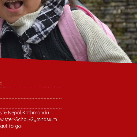
E
te Nepal Kathmandu
wister-Scholl-Gymnasium
auf to go