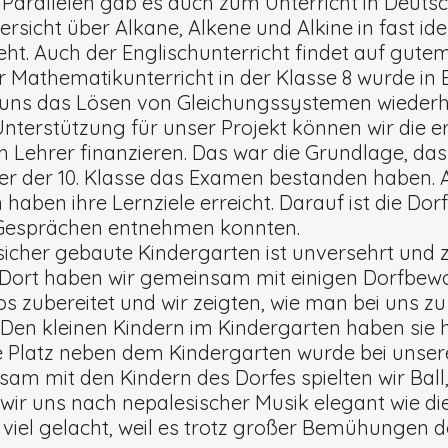
. Parallelen gab es auch zum Unterricht in Deutsc
bersicht über Alkane, Alkene und Alkine in fast i
ht. Auch der Englischunterricht findet auf gutem
r Mathematikunterricht in der Klasse 8 wurde in
 uns das Lösen von Gleichungssystemen wiederh
nterstützung für unser Projekt können wir die e
n Lehrer finanzieren. Das war die Grundlage, d
er der 10. Klasse das Examen bestanden haben. A
haben ihre Lernziele erreicht. Darauf ist die Do
n Gesprächen entnehmen konnten.
icher gebaute Kindergarten ist unversehrt und 
Dort haben wir gemeinsam mit einigen Dorfbew
s zubereitet und wir zeigten, wie man bei uns z
 Den kleinen Kindern im Kindergarten haben sie
e Platz neben dem Kindergarten wurde bei unse
am mit den Kindern des Dorfes spielten wir Bal
ir uns nach nepalesischer Musik elegant wie di
iel gelacht, weil es trotz großer Bemühungen do