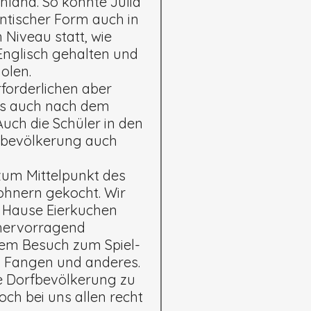
hland. So konnte Julia
dentischer Form auch in
 Niveau statt, wie
 Englisch gehalten und
olen.
rforderlichen aber
ass auch nach dem
uch die Schüler in den
rfbevölkerung auch
zum Mittelpunkt des
ohnern gekocht. Wir
u Hause Eierkuchen
 hervorragend
rem Besuch zum Spiel-
l, Fangen und anderes.
e Dorfbevölkerung zu
ch bei uns allen recht