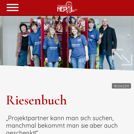
Über uns
Unsere Arbeit
Chronik
Spenden
18.04.2011
Riesenbuch
Shop
„Projektpartner kann man sich suchen,
manchmal bekommt man sie aber auch
geschenkt!“